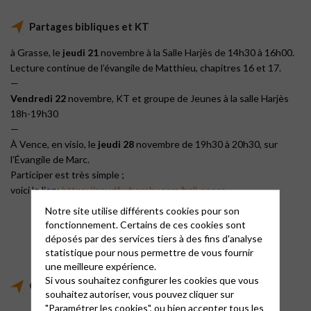
Partages bibliques et KT
à Grasse, le
jeudi 21
novembre à la Salle Harjès de 14h30 à 16h00.
Lecture continue de l’évangile de Matthieu, chapitres 16 et 17.
—
Vendredi 22
novembre, KT et groupe de Jeunes à la salle Harjès
18h-19h30
—
À Vence, en visio, le
jeudi 28
novembre de 19h30 à 20h30, sur
l’Évangile de Marc.
Participer est très simple ;
voici le lien:
https://epudf.whereby.com/hall-pacca
Notre site utilise différents cookies pour son
fonctionnement. Certains de ces cookies sont
déposés par des services tiers à des fins d'analyse
statistique pour nous permettre de vous fournir
une meilleure expérience.
Si vous souhaitez configurer les cookies que vous
Catéchisme et Partage Biblique
souhaitez autoriser, vous pouvez cliquer sur
"Paramétrer les cookies", ou bien accepter tous les