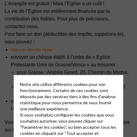
L’évangile est gratuit ! Mais l’Eglise a un coût !
La vie de l’Eglise est entièrement financée par la
contribution des fidèles. Pour plus de précisions,
contactez-nous.
Pour faire un don (déductible des impôts, rappelons-le),
vous pouvez :
faire un don en ligne
envoyer un chèque établi à l’ordre de « Eglise
Protestante Unie de Grasse/Vence » au trésorier :
pour Grasse : Andrée Girard, 20, Chemin du Mistral,
Hameau La Collette, 06460 ESCRAGNOLLES;
Notre site utilise différents cookies pour son
pour Vence : Eglise protestante Unie de Vence, 21
fonctionnement. Certains de ces cookies sont
avenue de la Résistance, 06140 Vence
déposés par des services tiers à des fins d'analyse
ou faire un virement ponctuel ou mieux, régulier, au
statistique pour nous permettre de vous fournir
compte de la paroisse : contactez-nous.
une meilleure expérience.
Si vous souhaitez configurer les cookies que vous
souhaitez autoriser, vous pouvez cliquer sur
Vous ne recevez pas encore notre bulletin ? Rendez-vous
"Paramétrer les cookies", ou bien accepter tous les
sur la page
cookies en cliquant sur "Tout accepter et