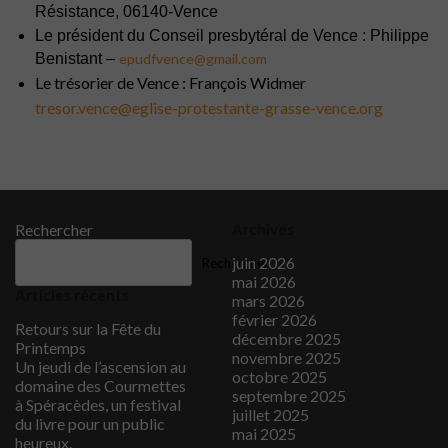
Résistance, 06140-Vence
Le président du Conseil presbytéral de Vence : Philippe
Benistant –
epudfvence@gmail.com
Le trésorier de Vence : François Widmer
tresor.vence@eglise-protestante-grasse-vence.org
Rechercher
Archives
juin 2026
Rechercher
mai 2026
Articles récents
mars 2026
février 2026
Retours sur la Fête du
décembre 2025
Printemps
novembre 2025
Un jeudi de l’ascension au
octobre 2025
domaine des Courmettes
septembre 2025
à Spéracèdes, un festival
juillet 2025
du livre pour un public
mai 2025
heureux.