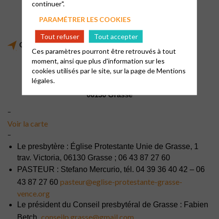
continuer".
PARAMÉTRER LES COOKIES
Tout refuser
Tout accepter
Comment nous contacter ?
Ces paramètres pourront être retrouvés à tout
moment, ainsi que plus d'information sur les
Le temple de Grasse
cookies utilisés par le site, sur la page de
Mentions
Chapelle Victoria, 65 av. Victoria
légales.
06130 Grasse
–
Voir la carte
–
Le presbytère : Église Protestante Unie de Grasse, 1
trav. Victoria, 06130 Grasse ; 06 43 87 27 60
PASTEUR : Stefano Mercurio, tél. 04 39 36 40 42 – 06
pasteur@eglise-protestante-grasse-
43 87 27 60
vence.org
Le président du Conseil presbytéral de Grasse : Fabien
conseilp.grasse@gmail.com
Betch,