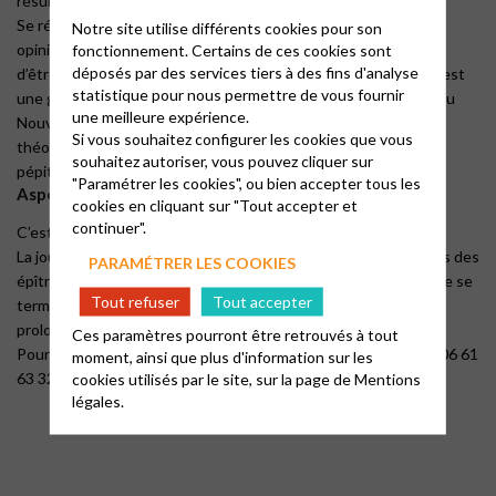
résurrection ?
Se réunir, ouvrir la Bible, discuter, débattre, confronter nos
Notre site utilise différents cookies pour son
opinions. Tout cela sans qu’il soit nécessaire d’être un érudit,
fonctionnement. Certains de ces cookies sont
déposés par des services tiers à des fins d'analyse
d’être diplômé et de connaître les subtilités de la théologie. C’est
statistique pour nous permettre de vous fournir
une grande chance d’avoir la présence d’un grand spécialiste du
une meilleure expérience.
Nouveau Testament, et en particulier de la pensée et de la
Si vous souhaitez configurer les cookies que vous
théologie de Paul. Il nous aidera à cheminer et à découvrir des
souhaitez autoriser, vous pouvez cliquer sur
pépites.
"Paramétrer les cookies", ou bien accepter tous les
Aspects pratiques
cookies en cliquant sur "Tout accepter et
continuer".
C’est gratuit !
La journée se déroulera en 3 temps, autour de quelques textes des
PARAMÉTRER LES COOKIES
épîtres pauliniennes : 10h30 à 12h30, 14h à 17h30 et la journée se
Tout refuser
Tout accepter
terminera par un culte célébré à partir de 18 heures, lequel
prolongera la réflexion sur le thème général de la journée.
Ces paramètres pourront être retrouvés à tout
Pour tous renseignements complémentaires : Yves RAOUX : 06 61
moment, ainsi que plus d'information sur les
63 32 21 –
yvesfrancoisraoux@gmail.com
cookies utilisés par le site, sur la page de
Mentions
légales.