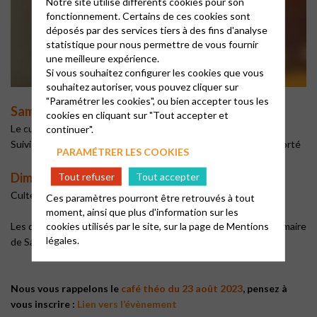
Notre site utilise différents cookies pour son
fonctionnement. Certains de ces cookies sont
déposés par des services tiers à des fins d'analyse
statistique pour nous permettre de vous fournir
une meilleure expérience.
Si vous souhaitez configurer les cookies que vous
souhaitez autoriser, vous pouvez cliquer sur
"Paramétrer les cookies", ou bien accepter tous les
Samedi 15 juillet à Vence
cookies en cliquant sur "Tout accepter et
Le culte se déroulera à 18h
continuer".
Suivi d’un partage d’un soir d’été avec ce que chacun aura apporté
PARAMÉTRER LES COOKIES
—
Dimanche 16 juillet à Grasse
Tout refuser
Tout accepter
Culte à 10h à la chapelle Victoria
Ces paramètres pourront être retrouvés à tout
—
moment, ainsi que plus d'information sur les
cookies utilisés par le site, sur la page de
Mentions
Les deux cultes seront présidés par
M. René Lapotre
, ancien maire
légales.
de Sangate de 1995 à 2001.
—
—
Nous vous rappelons le
café théo du 23 août 2023
, pensez à
vous inscrire :
Lien vers l’évènement