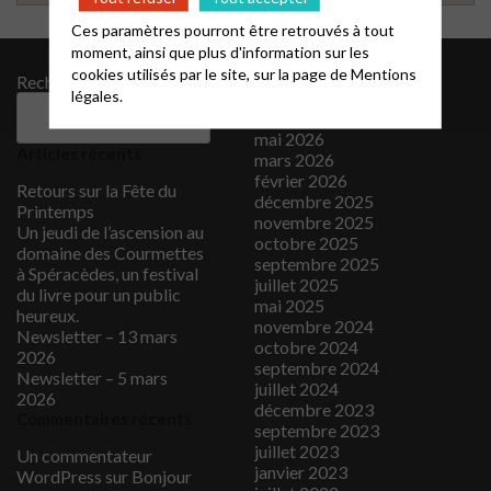
Ces paramètres pourront être retrouvés à tout
moment, ainsi que plus d'information sur les
cookies utilisés par le site, sur la page de
Mentions
Rechercher
Archives
légales.
juin 2026
Rechercher
mai 2026
Articles récents
mars 2026
février 2026
Retours sur la Fête du
décembre 2025
Printemps
novembre 2025
Un jeudi de l’ascension au
octobre 2025
domaine des Courmettes
septembre 2025
à Spéracèdes, un festival
juillet 2025
du livre pour un public
mai 2025
heureux.
novembre 2024
Newsletter – 13 mars
octobre 2024
2026
septembre 2024
Newsletter – 5 mars
juillet 2024
2026
décembre 2023
Commentaires récents
septembre 2023
juillet 2023
Un commentateur
janvier 2023
WordPress
sur
Bonjour