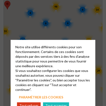
98
4
14
8
8
9
42
10
4
23
3
Notre site utilise différents cookies pour son
22
fonctionnement. Certains de ces cookies sont
21
déposés par des services tiers à des fins d'analyse
45
statistique pour nous permettre de vous fournir
15
une meilleure expérience.
5
104
Si vous souhaitez configurer les cookies que vous
29
8
souhaitez autoriser, vous pouvez cliquer sur
28
"Paramétrer les cookies", ou bien accepter tous les
cookies en cliquant sur "Tout accepter et
13
22
138
1
continuer".
12
25
PARAMÉTRER LES COOKIES
3
Tout refuser
Tout accepter