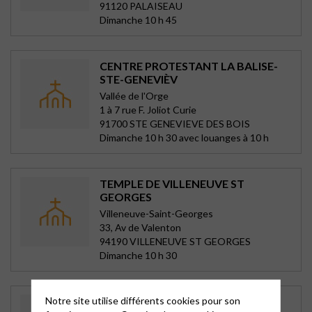
91120 PALAISEAU
Dimanche 10 h 45
CENTRE PROTESTANT LA BALISE-
STE-GENEVIÈV
Vallée de l'Orge
1 à 7 rue F. Joliot Curie
91700 STE GENEVIEVE DES BOIS
Dimanche 10 h 30 avec louanges à 10 h
TEMPLE DE VILLENEUVE ST
GEORGES
Villeneuve-Saint-Georges
33, Av de Valenton
94190 VILLENEUVE ST GEORGES
Dimanche 10 h 30
Notre site utilise différents cookies pour son
CENTRE PAROISSIAL D’AULNAY-