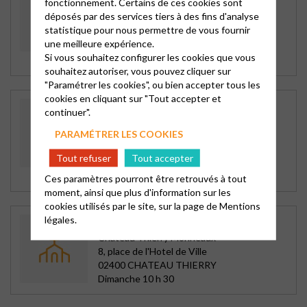
SOUS-BOIS
fonctionnement. Certains de ces cookies sont
déposés par des services tiers à des fins d'analyse
Aulnay-Drancy
statistique pour nous permettre de vous fournir
1 bd de Gourgues
une meilleure expérience.
93600 AULNAY SOUS BOIS
Si vous souhaitez configurer les cookies que vous
Dimanche 10 h 30
souhaitez autoriser, vous pouvez cliquer sur
"Paramétrer les cookies", ou bien accepter tous les
cookies en cliquant sur "Tout accepter et
TEMPLE ET PRESBYTÈRE À
continuer".
CHARENTON
PARAMÉTRER LES COOKIES
Charenton
12 rue Guérin
Tout refuser
Tout accepter
94220 CHARENTON LE PONT
Dimanche 10 h 30
Ces paramètres pourront être retrouvés à tout
moment, ainsi que plus d'information sur les
cookies utilisés par le site, sur la page de
Mentions
légales.
TEMPLE DE CHATEAU THIERRY
Chateau Thierry Monneaux
8, place de l'Hotel de Ville
02400 CHATEAU THIERRY
Dimanche 10 h 30