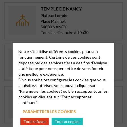
TEMPLE DE NANCY
Plateau Lorrain
Place Maginot
54000 NANCY
Tous les dimanche à 10h30
TEMPLE DE LUNÉVILLE
Notre site utilise différents cookies pour son
fonctionnement. Certains de ces cookies sont
2 rue Charles Vue
déposés par des services tiers à des fins d'analyse
54300 LUNEVILLE
statistique pour nous permettre de vous fournir
1°, 3° et 4° dimanche du mois
une meilleure expérience.
Si vous souhaitez configurer les cookies que vous
souhaitez autoriser, vous pouvez cliquer sur
"Paramétrer les cookies", ou bien accepter tous les
TEMPLE DE SAINT DIÉ
cookies en cliquant sur "Tout accepter et
Vosges -Meurthe
continuer".
12 rue du maréchal Foch
88100 ST DIE
PARAMÉTRER LES COOKIES
2è, 4è et 5è dimanches à 10h30
Tout refuser
Tout accepter