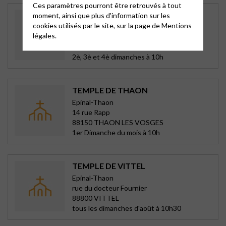
Ces paramètres pourront être retrouvés à tout
TEMPLE ET FRATERNITE D’EPINAL
moment, ainsi que plus d'information sur les
cookies utilisés par le site, sur la page de
Mentions
Epinal-Thaon
légales.
28 rue de la Préfecture
88000 EPINAL
2è, 3è et 4è dimanches à 10h
TEMPLE DE THAON
Epinal-Thaon
14 rue Rapp
88150 THAON LES VOSGES
1er Dimanche du mois à 10h
TEMPLE DE VITTEL
Epinal-Thaon
rue du docteur Fournier
88800 VITTEL
tous les dimanches d'août à 10h30