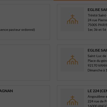
EGLISE S
Trinité Saint
24 rue Pierre
75005 PARIS
ésence pasteur ordonné)
1er, 3è et 5
EGLISE SA
Saint-Luc de
Place du gén
92170 VAN
Dimanche à 
FAGNAN
LE 224 (C
Angoulême e
224 rue de P
16000 ANG