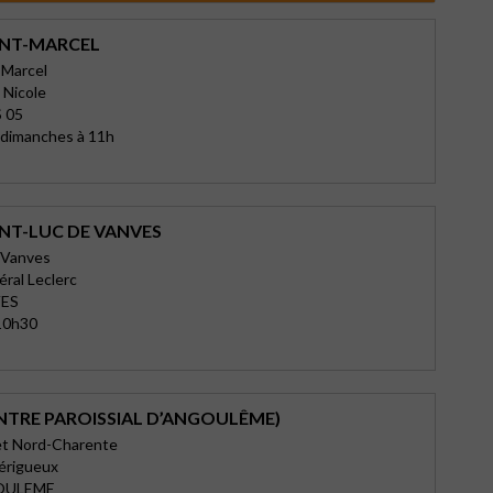
AINT-MARCEL
-Marcel
 Nicole
 05
è dimanches à 11h
INT-LUC DE VANVES
 Vanves
éral Leclerc
VES
10h30
ENTRE PAROISSIAL D’ANGOULÊME)
t Nord-Charente
érigueux
OULEME