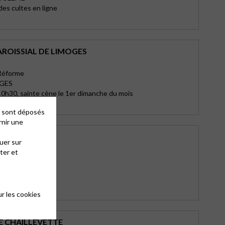
des cultes en ligne
AROISSIAL DE LIMOGES
 Réforme
OGES
0h30, sainte cène le 1er dimanche du mois
es sont déposés
rnir une
’ARVERT
uer sur
tonge
ter et
lleuls
ERT
 à 10h30
r les cookies
E CHAILLEVETTE