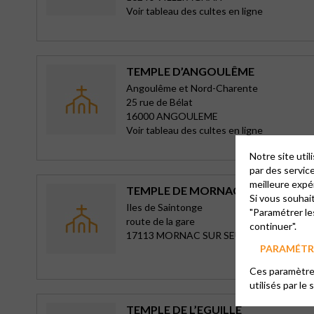
Voir tableau des cultes en ligne
TEMPLE D’ANGOULÊME
Angoulême et Nord-Charente
25 rue de Bélat
16000 ANGOULEME
Voir tableau des cultes en ligne
Notre site uti
par des servic
meilleure expé
TEMPLE DE MORNAC
Si vous souhai
Iles de Saintonge
"Paramétrer le
route de la gare
continuer".
17113 MORNAC SUR SEUDRE
PARAMÉTRE
Ces paramètres
utilisés par le 
TEMPLE DE L’EGUILLE