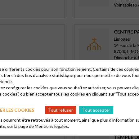
Voir tableau 
CENTRE P
Limoges
14 rue de la
87000 LIM
Dimanche à 1
lise différents cookies pour son fonctionnement. Certains de ces cooki
es tiers à des fins d'analyse statistique pour nous permettre de vous fou
rience.
TEMPLE D
tez configurer les cookies que vous souhaitez autoriser, vous pouvez cliq
Iles de Sain
s cookies", ou bien accepter tous les cookies en cliquant sur "Tout accep
19 rue des ti
17530 ARV
R LES COOKIES
Tout refuser
Tout accepter
2è dimanche
 pourront être retrouvés à tout moment, ainsi que plus d'information su
site, sur la page de
Mentions légales.
TEMPLE D