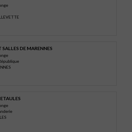
tonge
ILLEVETTE
T SALLES DE MARENNES
tonge
 République
ENNES
’ETAULES
tonge
anderie
LES