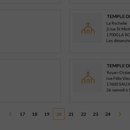
TEMPLE D
La Rochelle
2 rue St Mich
17000 LA R
Les dimanch
TEMPLE D
Royan-Océa
rue Félix Vieu
17600 SAU
2è samedi à 1
17
18
19
20
21
22
23
24