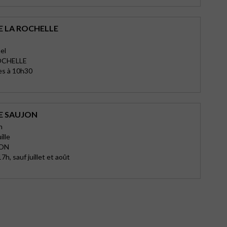
E LA ROCHELLE
el
OCHELLE
es à 10h30
E SAUJON
n
ille
JON
7h, sauf juillet et août